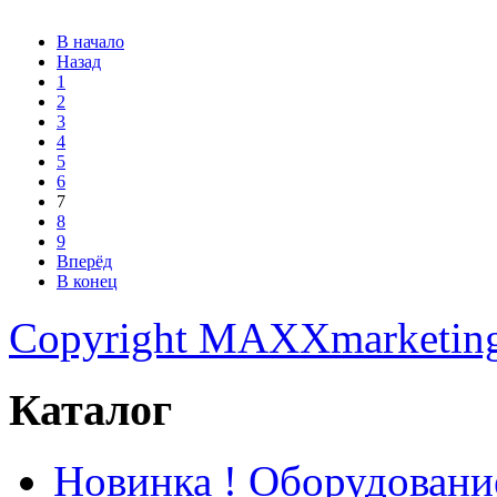
В начало
Назад
1
2
3
4
5
6
7
8
9
Вперёд
В конец
Copyright MAXXmarketin
Каталог
Новинка ! Оборудован