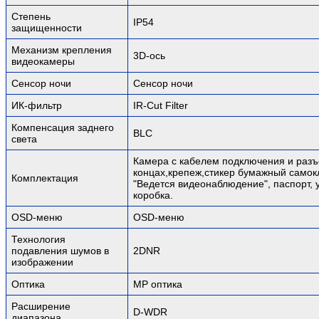
Степень
IP54
защищенности
Механизм крепления
3D-ось
видеокамеры
Сенсор ночи
Сенсор ночи
ИК-фильтр
IR-Cut Filter
Компенсация заднего
BLC
света
Камера с кабелем подключения и раз
концах,крепеж,стикер бумажный само
Комплектация
"Ведется видеонаблюдение", паспорт, 
коробка.
OSD-меню
OSD-меню
Технология
подавления шумов в
2DNR
изображении
Оптика
MP оптика
Расширение
D-WDR
диапазона