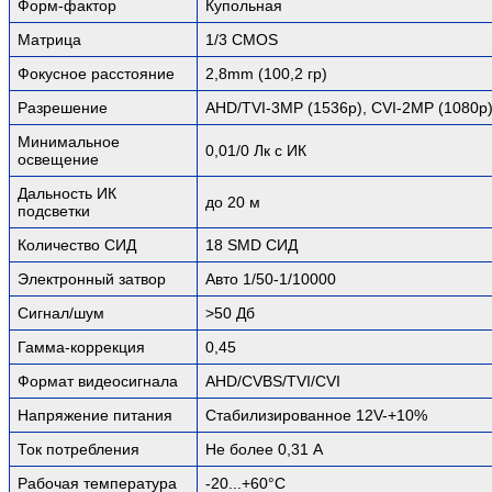
Форм-фактор
Купольная
Матрица
1/3 CMOS
Фокусное расстояние
2,8mm (100,2 гр)
Разрешение
AHD/TVI-3MP (1536p), CVI-2MP (1080p
Минимальное
0,01/0 Лк с ИК
освещение
Дальность ИК
до 20 м
подсветки
Количество СИД
18 SMD СИД
Электронный затвор
Авто 1/50-1/10000
Сигнал/шум
>50 Дб
Гамма-коррекция
0,45
Формат видеосигнала
AHD/CVBS/TVI/CVI
Напряжение питания
Стабилизированное 12V-+10%
Ток потребления
Не более 0,31 А
Рабочая температура
-20...+60°C