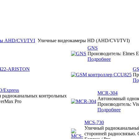
мы AHD/CVI/TVI
Уличные видеокамеры HD (AHD/CVI/TVI)
GNS
Производитель: Elmes El
Подробнее
422-ARISTON
GS
Пр
По
/Express
MCR-304
 радиоканальных контрольных
Автономный однок
werMax Pro
Производитель: Vis
Подробнее
MCS-730
Уличный радиоканальный
сторонней радиосвязью. С