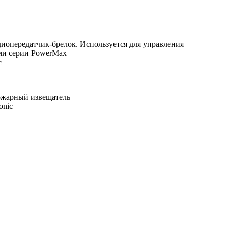
иопередатчик-брелок. Используется для управления
ми серии PowerMax
c
ожарный извещатель
onic