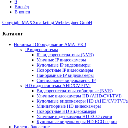
9
Вперёд
В конец
Copyright MAXXmarketing Webdesigner GmbH
Каталог
Новинка ! Оборудование AMATEK !
IP видеосистемы
IP видеорегистраторы (NVR)
Уличные IP видеокамеры
Купольные IP видеокамеры
Поворотные IP видеокамеры
Панорамные IP видеокамеры
Специальные видеокамеры IP
HD видеосистемы AHD/CVI/TVI
Видеорегистраторы гибридные (NVR)
Уличные видеокамеры HD (AHD/CVI/TVI)
Купольные видеокамеры HD (AHD/CVI/TVI/а
Миниатюрные HD видеокамеры
Поворотные HD видеокамеры
Уличные видеокамеры HD ECO серии
Купольные видеокамеры HD ECO серии
Видеонаблюдение