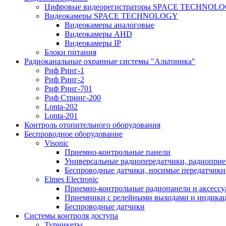
Цифровые видеорегистраторы SPACE TECHNOL
Видеокамеры SPACE TECHNOLOGY
Видеокамеры аналоговые
Видеокамеры AHD
Видеокамеры IP
Блоки питания
Радиоканальные охранные системы "Альтоника"
Риф Ринг-1
Риф Ринг-2
Риф Ринг-701
Риф Стринг-200
Lonta-202
Lonta-201
Контроль отопительного оборудования
Беспроводное оборудование
Visonic
Приемно-контрольные панели
Универсальные радиопередатчики, радиоприе
Беспроводные датчики, носимые передатчики 
Elmes Electronic
Приемно-контрольные радиопанели и аксесс
Приемники с релейными выходами и индикаци
Беспроводные датчики
Системы контроля доступа
Турникеты