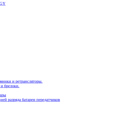
OGY
мники и ретрансляторы.
и брелоки.
уары
ей разряда батареи передатчиков