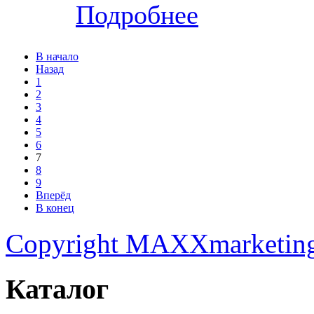
Подробнее
В начало
Назад
1
2
3
4
5
6
7
8
9
Вперёд
В конец
Copyright MAXXmarketin
Каталог