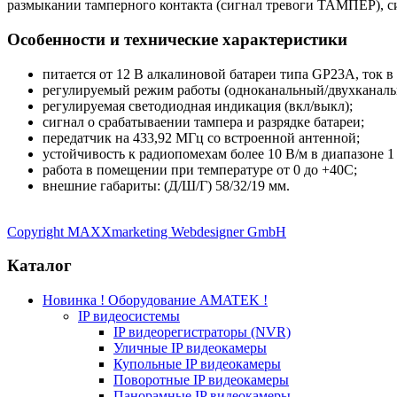
размыкании тамперного контакта (сигнал тревоги ТАМПЕР), си
Особенности и технические характеристики
питается от 12 В алкалиновой батареи типа GP23A, ток 
регулируемый режим работы (одноканальный/двухканаль
регулируемая светодиодная индикация (вкл/выкл);
сигнал о срабатываении тампера и разрядке батареи;
передатчик на 433,92 МГц со встроенной антенной;
устойчивость к радиопомехам более 10 В/м в диапазоне 1
работа в помещении при температуре от 0 до +40C;
внешние габариты: (Д/Ш/Г) 58/32/19 мм.
Copyright MAXXmarketing Webdesigner GmbH
Каталог
Новинка ! Оборудование AMATEK !
IP видеосистемы
IP видеорегистраторы (NVR)
Уличные IP видеокамеры
Купольные IP видеокамеры
Поворотные IP видеокамеры
Панорамные IP видеокамеры