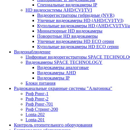
Специальные видеокамеры IP
HD видеосистемы AHD/CVI/TVI
Видеорегистраторы гибридные (NVR)
Уличные видеокамеры HD (AHD/CVI/TVI)
Купольные видеокамеры HD (AHD/CVI/TVI/а
Миниатюрные HD видеокамеры
Поворотные HD видеокамеры
Уличные видеокамеры HD ECO серии
Купольные видеокамеры HD ECO серии
Видеонаблюдение
Цифровые видеорегистраторы SPACE TECHNOL
Видеокамеры SPACE TECHNOLOGY
Видеокамеры аналоговые
Видеокамеры AHD
Видеокамеры IP
Блоки питания
Радиоканальные охранные системы "Альтоника"
Риф Ринг-1
Риф Ринг-2
Риф Ринг-701
Риф Стринг-200
Lonta-202
Lonta-201
Контроль отопительного оборудования