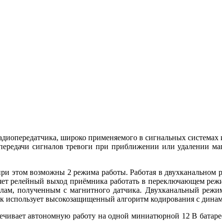
диопередатчика, широко применяемого в сигнальных системах и
передачи сигналов тревоги при приближении или удалении маг
, при этом возможны 2 режима работы. Работая в двухканальном
т релейный выход приёмника работать в переключающем режим
лам, полученным с магнитного датчика. Двухканальный режим
тчик использует высокозащищенный алгоритм кодирования с ди
чивает автономную работу на одной миниатюрной 12 В батарее 