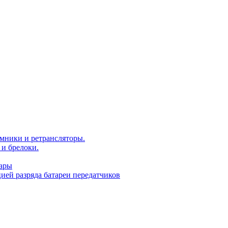
мники и ретрансляторы.
и брелоки.
уары
ей разряда батареи передатчиков