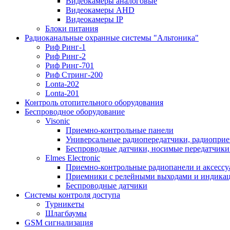
Видеокамеры аналоговые
Видеокамеры AHD
Видеокамеры IP
Блоки питания
Радиоканальные охранные системы "Альтоника"
Риф Ринг-1
Риф Ринг-2
Риф Ринг-701
Риф Стринг-200
Lonta-202
Lonta-201
Контроль отопительного оборудования
Беспроводное оборудование
Visonic
Приемно-контрольные панели
Универсальные радиопередатчики, радиоприе
Беспроводные датчики, носимые передатчики 
Elmes Electronic
Приемно-контрольные радиопанели и аксесс
Приемники с релейными выходами и индикаци
Беспроводные датчики
Системы контроля доступа
Турникеты
Шлагбаумы
GSM сигнализация