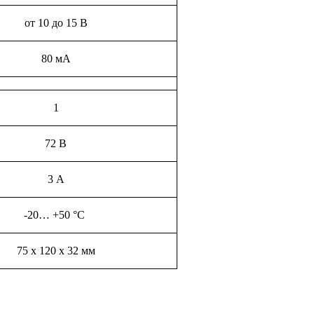
от 10 до 15 В
80 мА
1
72 В
3 А
-20… +50 °С
75 х 120 х 32 мм