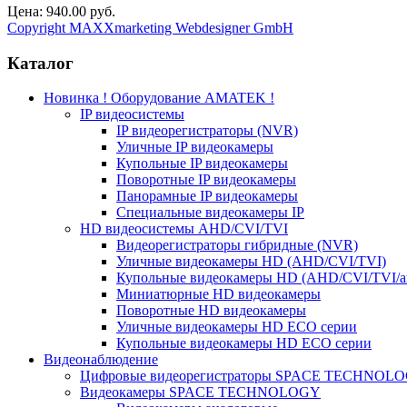
Цена:
940.00 руб.
Copyright MAXXmarketing Webdesigner GmbH
Каталог
Новинка ! Оборудование AMATEK !
IP видеосистемы
IP видеорегистраторы (NVR)
Уличные IP видеокамеры
Купольные IP видеокамеры
Поворотные IP видеокамеры
Панорамные IP видеокамеры
Специальные видеокамеры IP
HD видеосистемы AHD/CVI/TVI
Видеорегистраторы гибридные (NVR)
Уличные видеокамеры HD (AHD/CVI/TVI)
Купольные видеокамеры HD (AHD/CVI/TVI/а
Миниатюрные HD видеокамеры
Поворотные HD видеокамеры
Уличные видеокамеры HD ECO серии
Купольные видеокамеры HD ECO серии
Видеонаблюдение
Цифровые видеорегистраторы SPACE TECHNOL
Видеокамеры SPACE TECHNOLOGY