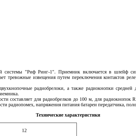
й системы "Риф Ринг-1". Приемник включается в шлейф сиг
ет тревожные извещения путем переключения контактов реле
двухкнопочные радиобрелоки, а также радиокнопки средней 
риемника.
сти составляет для радиобрелков до 100 м, для радиокнопок RR
и радиопомех, напряжения питания батареи передатчика, положе
Технические характеристики
12