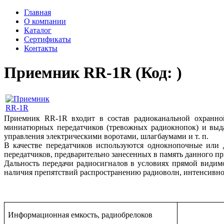
Главная
О компании
Каталог
Сертификаты
Контакты
Приемник RR-1R
(Код:
)
Приемник RR-1R входит в состав радиоканальной охранно
миниатюрных передатчиков (тревожных радиокнопок) и выда
управления электрическими воротами, шлагбаумами и т. п.
В качестве передатчиков используются однокнопочные или 
передатчиков, предварительно занесенных в память данного п
Дальность передачи радиосигналов в условиях прямой видимо
наличия препятствий распространению радиоволн, интенсивност
Информационная емкость, радиобрелоков