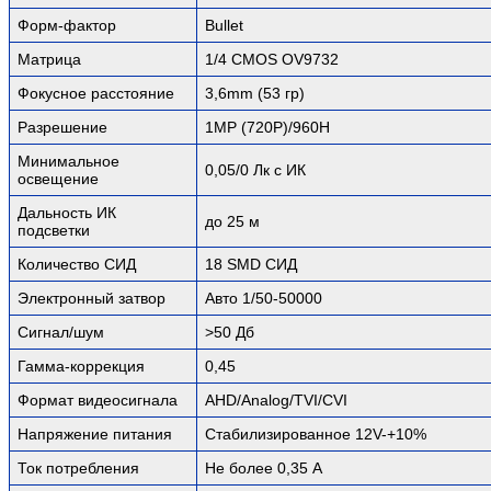
Форм-фактор
Bullet
Матрица
1/4 CMOS OV9732
Фокусное расстояние
3,6mm (53 гр)
Разрешение
1MP (720P)/960H
Минимальное
0,05/0 Лк с ИК
освещение
Дальность ИК
до 25 м
подсветки
Количество СИД
18 SMD СИД
Электронный затвор
Авто 1/50-50000
Сигнал/шум
>50 Дб
Гамма-коррекция
0,45
Формат видеосигнала
AHD/Analog/TVI/CVI
Напряжение питания
Стабилизированное 12V-+10%
Ток потребления
Не более 0,35 А