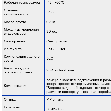
Рабочая температура
-45...+60°C
Степень
IP66
защищенности
Масса брутто
0,3 кг
Механизм крепления
3D-ось
видеокамеры
Сенсор ночи
Сенсор ночи
ИК-фильтр
IR-Cut Filter
Компенсация заднего
BLC
света
Частота кадров
25к/сек RealTime
основного потока
Камера с кабелем подключения и раз
концах,крепеж,стикер бумажный само
Комплектация
"Ведется видеонаблюдение", стикер с
разметки,паспорт, упаковочная коробка
Оптика
MP оптика
Габариты
58х85х159
видеокамеры, мм