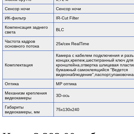
Сенсор ночи
Сенсор ночи
ИК-фильтр
IR-Cut Filter
Компенсация заднего
BLC
света
Частота кадров
25к/сек RealTime
основного потока
Камера с кабелем подключения и раз
концах,крепеж,шестигранный ключ для
Комплектация
кронштейна,отвертка шлицевая пласти
бумажный самоклеящийся "Ведется
видеонаблюдение",паспорт,упаковочна
Оптика
MP оптика
Механизм крепления
3D-ось
видеокамеры
Габариты
75х130х240
видеокамеры, мм