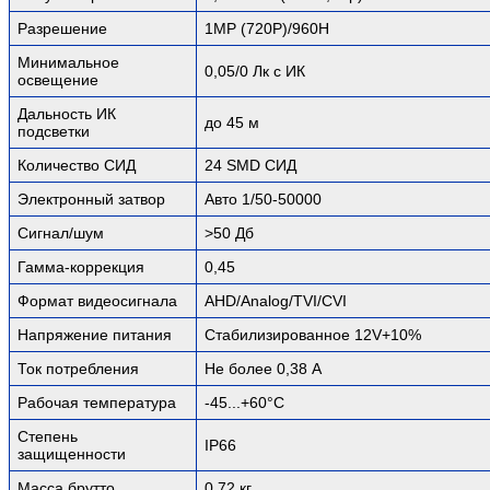
Разрешение
1MP (720P)/960H
Минимальное
0,05/0 Лк с ИК
освещение
Дальность ИК
до 45 м
подсветки
Количество СИД
24 SMD СИД
Электронный затвор
Авто 1/50-50000
Сигнал/шум
>50 Дб
Гамма-коррекция
0,45
Формат видеосигнала
AHD/Analog/TVI/CVI
Напряжение питания
Стабилизированное 12V+10%
Ток потребления
Не более 0,38 А
Рабочая температура
-45...+60°C
Степень
IP66
защищенности
Масса брутто
0,72 кг