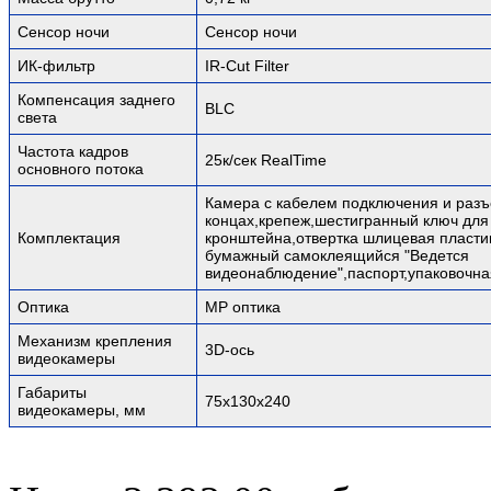
Сенсор ночи
Сенсор ночи
ИК-фильтр
IR-Cut Filter
Компенсация заднего
BLC
света
Частота кадров
25к/сек RealTime
основного потока
Камера с кабелем подключения и раз
концах,крепеж,шестигранный ключ для
Комплектация
кронштейна,отвертка шлицевая пласти
бумажный самоклеящийся "Ведется
видеонаблюдение",паспорт,упаковочна
Оптика
MP оптика
Механизм крепления
3D-ось
видеокамеры
Габариты
75х130х240
видеокамеры, мм