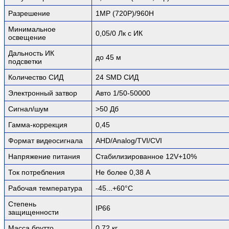
Разрешение
1MP (720P)/960H
Минимальное
0,05/0 Лк с ИК
освещение
Дальность ИК
до 45 м
подсветки
Количество СИД
24 SMD СИД
Электронный затвор
Авто 1/50-50000
Сигнал/шум
>50 Дб
Гамма-коррекция
0,45
Формат видеосигнала
AHD/Analog/TVI/CVI
Напряжение питания
Стабилизированное 12V+10%
Ток потребления
Не более 0,38 А
Рабочая температура
-45...+60°C
Степень
IP66
защищенности
Масса брутто
0,72 кг