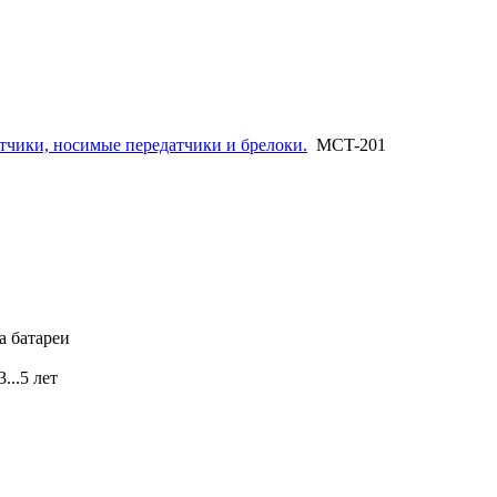
тчики, носимые передатчики и брелоки.
MCT-201
а батареи
...5 лет