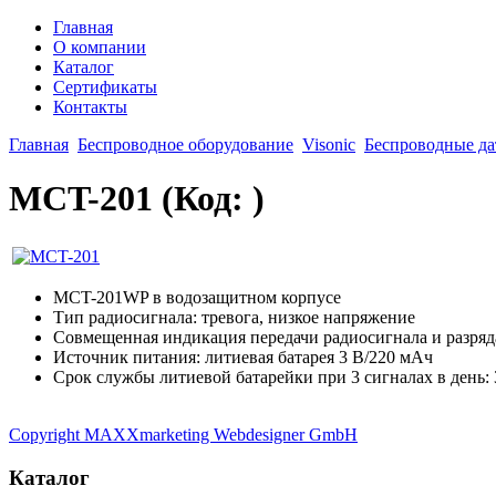
Главная
О компании
Каталог
Сертификаты
Контакты
Главная
Беспроводное оборудование
Visonic
Беспроводные да
MCT-201
(Код:
)
MCT-201WP в водозащитном корпусе
Тип радиосигнала: тревога, низкое напряжение
Совмещенная индикация передачи радиосигнала и разряд
Источник питания: литиевая батарея 3 В/220 мАч
Срок службы литиевой батарейки при 3 сигналах в день: 3
Copyright MAXXmarketing Webdesigner GmbH
Каталог