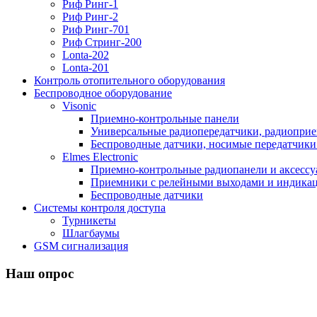
Риф Ринг-1
Риф Ринг-2
Риф Ринг-701
Риф Стринг-200
Lonta-202
Lonta-201
Контроль отопительного оборудования
Беспроводное оборудование
Visonic
Приемно-контрольные панели
Универсальные радиопередатчики, радиоприе
Беспроводные датчики, носимые передатчики 
Elmes Electronic
Приемно-контрольные радиопанели и аксесс
Приемники с релейными выходами и индикаци
Беспроводные датчики
Системы контроля доступа
Турникеты
Шлагбаумы
GSM сигнализация
Наш опрос