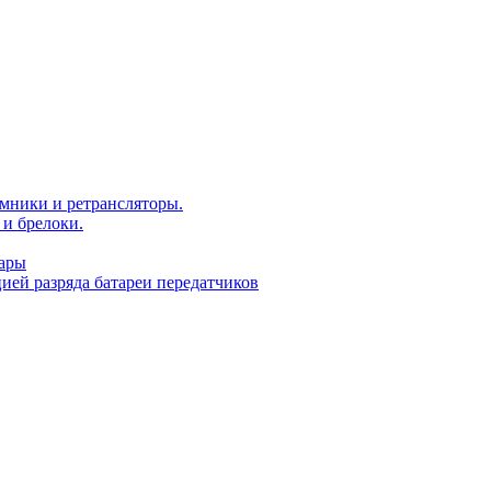
мники и ретрансляторы.
и брелоки.
уары
ей разряда батареи передатчиков