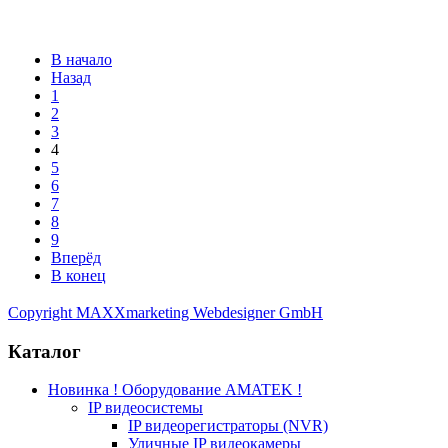
В начало
Назад
1
2
3
4
5
6
7
8
9
Вперёд
В конец
Copyright MAXXmarketing Webdesigner GmbH
Каталог
Новинка ! Оборудование AMATEK !
IP видеосистемы
IP видеорегистраторы (NVR)
Уличные IP видеокамеры