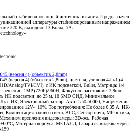
альный стабилизированный источник питания. Предназначен
муникационной аппаратуры стабилизированным напряжением
ние 220 В, выходное 13 Вольт, 5А.
etechnology»
ectronic
045 (версия 4) (объектив 2,8mm)
45 (версия 4) (объектив 2,8mm), цветная, уличная 4-in-1 (4
D/Analog/TVI/CVI), с ИК подсветкой, Bullet, Матрица: 1/4
решение: 1MP (720P)/960H, Фокусное расстояние: 2,8mm
ость ИК подсветки: до 25 м, 18 SMD СИД, Минимальное
0 Лк с ИК, Электронный затвор: Авто 1/50-50000, Напряжение
зированное 12V-+10%, Ток потребления: Не более 0,35 А, ИК-
lter, Компенсация заднего света: BLC, Сенсор ночи, MP оптика,
, Механизм крепления видеокамеры: 3D-ось, Рабочая
...+60°C, Материал корпуса: МЕТАЛЛ, Габариты видеокамеры,
5х159