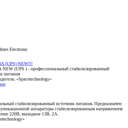
mes Electronic
8A (UPS) NEW!!!
A NEW (UPS ) - профессиональный стабилизированный
к питания
дитель: «Spacetechnology»
нее
альный стабилизированный источник питания. Предназначен
муникационной аппаратуры стабилизированным напряжением
ение 220В, выходное 13В, 2А.
etechnology»