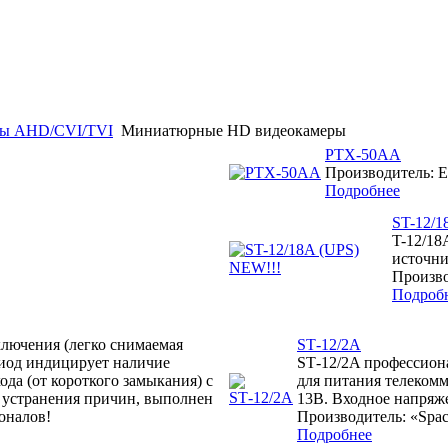
мы AHD/CVI/TVI
Миниатюрные HD видеокамеры
PTX-50AA
Производитель: El
Подробнее
ST-12/1
T-12/18
источни
Произво
Подроб
ключения (легко снимаемая
SТ-12/2A
диод индицирует наличие
SТ-12/2A профессион
да (от короткого замыкания) с
для питания телеком
 устранения причин, выполнен
13В. Входное напряж
оналов!
Производитель: «Spac
Подробнее