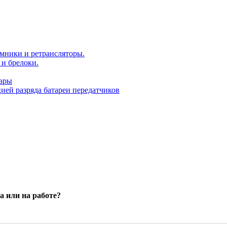
мники и ретрансляторы.
и брелоки.
уары
ей разряда батареи передатчиков
а или на работе?