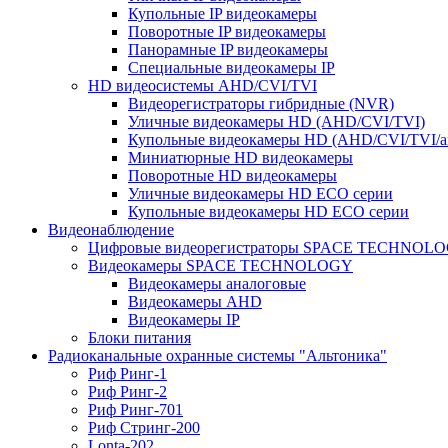
Купольные IP видеокамеры
Поворотные IP видеокамеры
Панорамные IP видеокамеры
Специальные видеокамеры IP
HD видеосистемы AHD/CVI/TVI
Видеорегистраторы гибридные (NVR)
Уличные видеокамеры HD (AHD/CVI/TVI)
Купольные видеокамеры HD (AHD/CVI/TVI/а
Миниатюрные HD видеокамеры
Поворотные HD видеокамеры
Уличные видеокамеры HD ECO серии
Купольные видеокамеры HD ECO серии
Видеонаблюдение
Цифровые видеорегистраторы SPACE TECHNOL
Видеокамеры SPACE TECHNOLOGY
Видеокамеры аналоговые
Видеокамеры AHD
Видеокамеры IP
Блоки питания
Радиоканальные охранные системы "Альтоника"
Риф Ринг-1
Риф Ринг-2
Риф Ринг-701
Риф Стринг-200
Lonta-202