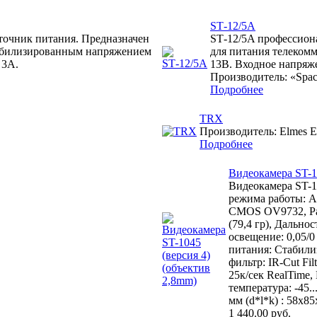
SТ-12/5A
точник питания. Предназначен
SТ-12/5A профессион
абилизированным напряжением
для питания телеком
 3А.
13В. Входное напряже
Производитель: «Spac
Подробнее
TRX
Производитель: Elmes El
Подробнее
Видеокамера ST-1
Видеокамера ST-10
режима работы: AH
CMOS OV9732, Раз
(79,4 гр), Дальн
освещение: 0,05/
питания: Стабили
фильтр: IR-Cut Fi
25к/сек RealTime
температура: -45
мм (d*l*k) : 58х8
1 440.00 руб.