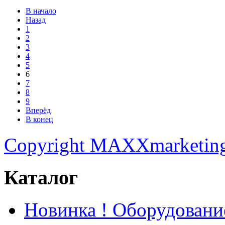
В начало
Назад
1
2
3
4
5
6
7
8
9
Вперёд
В конец
Copyright MAXXmarketin
Каталог
Новинка ! Оборудован