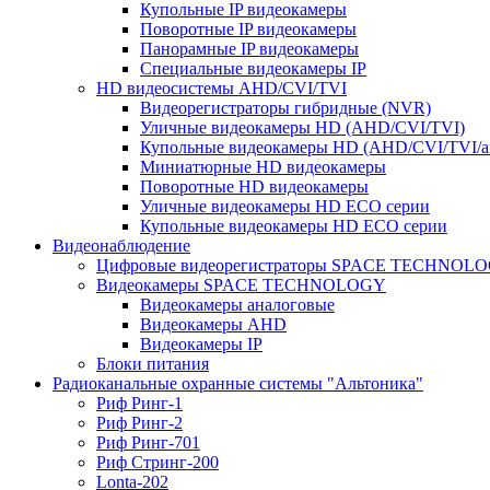
Купольные IP видеокамеры
Поворотные IP видеокамеры
Панорамные IP видеокамеры
Специальные видеокамеры IP
HD видеосистемы AHD/CVI/TVI
Видеорегистраторы гибридные (NVR)
Уличные видеокамеры HD (AHD/CVI/TVI)
Купольные видеокамеры HD (AHD/CVI/TVI/а
Миниатюрные HD видеокамеры
Поворотные HD видеокамеры
Уличные видеокамеры HD ECO серии
Купольные видеокамеры HD ECO серии
Видеонаблюдение
Цифровые видеорегистраторы SPACE TECHNOL
Видеокамеры SPACE TECHNOLOGY
Видеокамеры аналоговые
Видеокамеры AHD
Видеокамеры IP
Блоки питания
Радиоканальные охранные системы "Альтоника"
Риф Ринг-1
Риф Ринг-2
Риф Ринг-701
Риф Стринг-200
Lonta-202