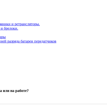
мники и ретрансляторы.
и брелоки.
уары
ей разряда батареи передатчиков
а или на работе?